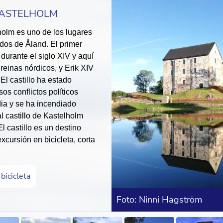
KASTELHOLM
lholm es uno de los lugares
ados de Åland. El primer
 durante el siglo XIV y aquí
 reinas nórdicos, y Erik XIV
El castillo ha estado
os conflictos políticos
ia y se ha incendiado
al castillo de Kastelholm
l castillo es un destino
xcursión en bicicleta, corta
bicicleta
Foto: Ninni Hagström