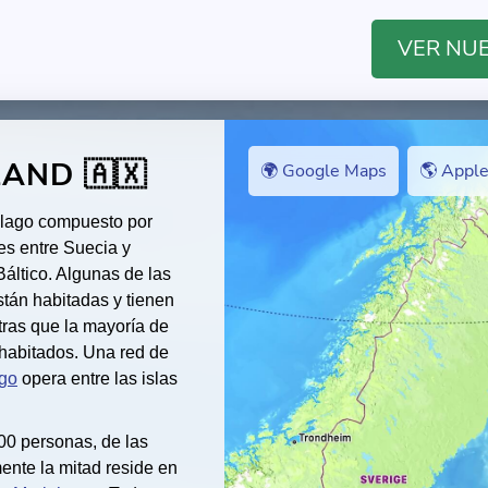
VER NU
AND 🇦🇽
🌍 Google Maps
🌎 Appl
élago compuesto por
tes entre Suecia y
Báltico. Algunas de las
tán habitadas y tienen
ntras que la mayoría de
shabitados. Una red de
ago
opera entre las islas
00 personas, de las
nte la mitad reside en