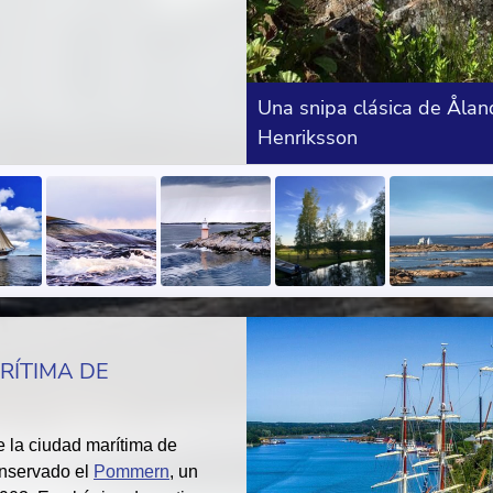
Una snipa clásica de Åland
Henriksson
RÍTIMA DE
e la ciudad marítima de
nservado el
Pommern
, un