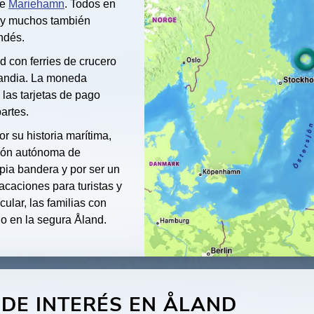
de
Mariehamn
. Todos en
 y muchos también
andés.
nd con ferries de crucero
landia. La moneda
y las tarjetas de pago
artes.
r su historia marítima,
ión autónoma de
pia bandera y por ser un
acaciones para turistas y
ular, las familias con
o en la segura Åland.
DE INTERÉS EN ÅLAND