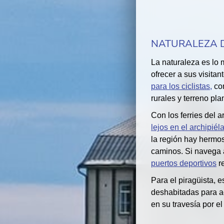
NATURALEZA D
La naturaleza es lo 
ofrecer a sus visitan
para los ciclistas,
con
rurales y terreno pla
Con los ferries del 
lejos en el archipié
la región hay herm
caminos. Si navega
puertos deportivos
re
Para el piragüista, es
deshabitadas para a
en su travesía por el 