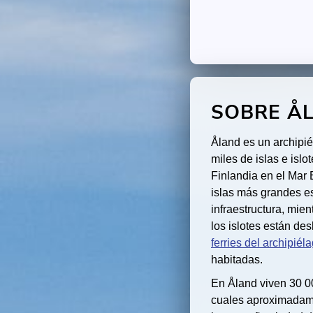
SOBRE ÅL
Åland es un archipi
miles de islas e islo
Finlandia en el Mar 
islas más grandes es
infraestructura, mie
los islotes están de
ferries del archipiél
habitadas.
En Åland viven 30 0
cuales aproximadame