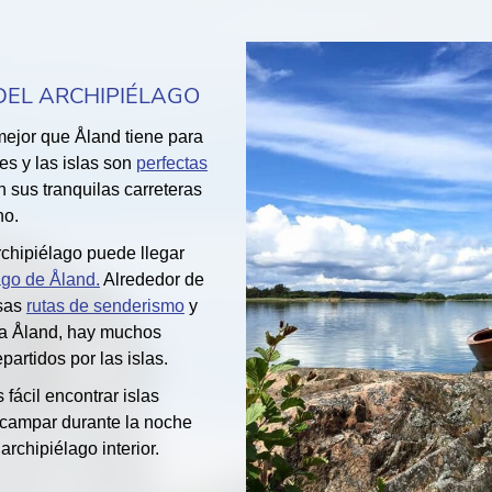
EL ARCHIPIÉLAGO
mejor que Åland tiene para
tes y las islas son
perfectas
 sus tranquilas carreteras
no.
archipiélago puede llegar
lago de Åland.
Alrededor de
osas
rutas de senderismo
y
 a Åland, hay muchos
partidos por las islas.
 fácil encontrar islas
campar durante la noche
archipiélago interior.