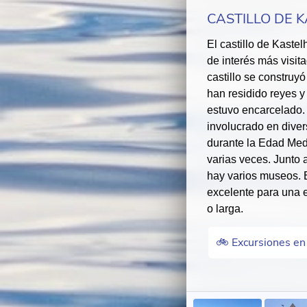
CASTILLO DE 
El castillo de Kaste
de interés más visit
castillo se construyó
han residido reyes y
estuvo encarcelado. 
involucrado en divers
durante la Edad Med
varias veces. Junto 
hay varios museos. E
excelente para una e
o larga.
🚲 Excursiones en 