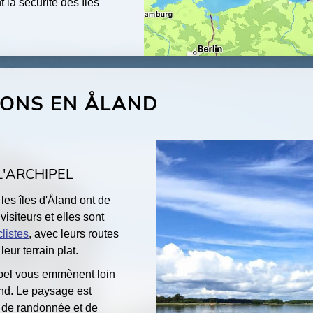
t la sécurité des îles
IONS EN ÅLAND
L'ARCHIPEL
les îles d'Åland ont de
 visiteurs et elles sont
clistes
, avec leurs routes
leur terrain plat.
hipel vous emmènent loin
and. Le paysage est
 de randonnée et de