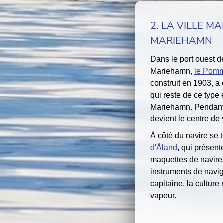
2. LA VILLE MA
MARIEHAMN
Dans le port ouest de
Mariehamn,
le Pomm
construit en 1903, a 
qui reste de ce type e
Mariehamn. Pendant 
devient le centre de 
À côté du navire se 
d'Åland
, qui présen
maquettes de navires
instruments de navig
capitaine, la cultur
vapeur.