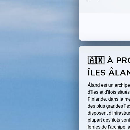
🇦🇽 À P
ÎLES ÅLA
Åland est un archipe
d'îles et d'îlots situ
Finlande, dans la me
des plus grandes île
disposent d'infrastru
plupart des îlots son
ferries de l'archipel 