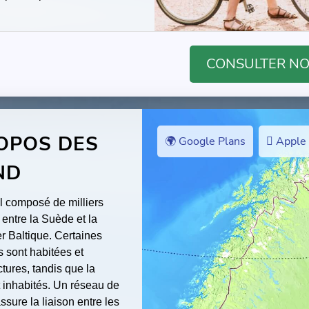
CONSULTER NOS
ROPOS DES
🌍 Google Plans
 Apple
ND
l composé de milliers
és entre la Suède et la
r Baltique. Certaines
s sont habitées et
ctures, tandis que la
t inhabités. Un réseau de
assure la liaison entre les