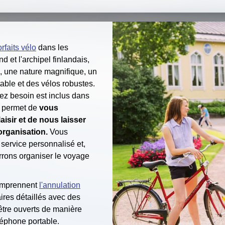
orfaits vélo
dans les
d et l'archipel finlandais,
, une nature magnifique, un
ble et des vélos robustes.
ez besoin est inclus dans
us permet de
vous
aisir et de nous laisser
organisation.
Vous
 service personnalisé et,
rons organiser le voyage
omprennent
l'annulation
aires détaillés avec des
être ouverts de manière
léphone portable.