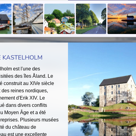
E KASTELHOLM
lholm est l'une des
visitées des îles Åland. Le
é construit au XIVe siècle
et des reines nordiques,
nement d'Erik XIV. Le
ué dans divers conflits
du Moyen Âge et a été
 reprises. Plusieurs musées
ité du château de
eau est une excellente