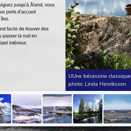
viguez jusqu'à Åland, vous
x ports d'accueil
îles.
 est facile de trouver des
y passer la nuit en
pel intérieur.
UUne bécassine classique 
photo: Linda Henriksson