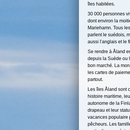
îles habitées.
30 000 personnes viv
dont environ la moiti
Mariehamn. Tous les
parlent le suédois, 
aussi l'anglais et le f
Se rendre à Åland en
depuis la Suède ou l
bon marché. La monna
les cartes de paiem
partout.
Les îles Åland sont 
histoire maritime, leu
autonome de la Finl
drapeau et leur statu
vacances populaire p
pêcheurs. Les famill