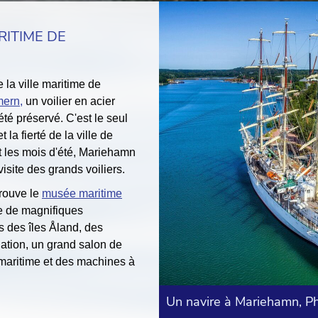
RITIME DE
 la ville maritime de
ern,
un voilier en acier
été préservé. C'est le seul
t la fierté de la ville de
les mois d'été, Mariehamn
visite des grands voiliers.
trouve le
musée maritime
te de magnifiques
 des îles Åland, des
ation, un grand salon de
e maritime et des machines à
Un navire à Mariehamn, Ph