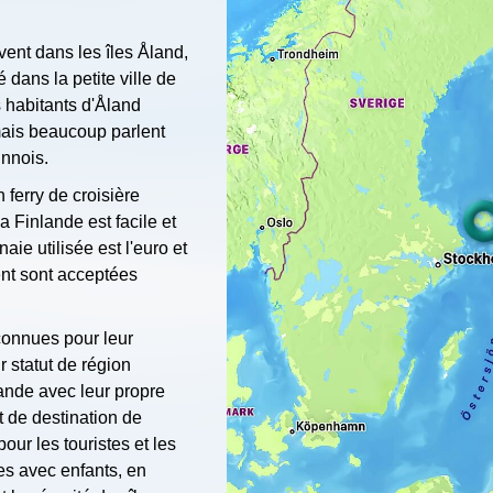
ent dans les îles Åland,
é dans la petite ville de
 habitants d'Åland
mais beaucoup parlent
innois.
 ferry de croisière
a Finlande est facile et
ie utilisée est l'euro et
ent sont acceptées
connues pour leur
r statut de région
ande avec leur propre
t de destination de
our les touristes et les
es avec enfants, en