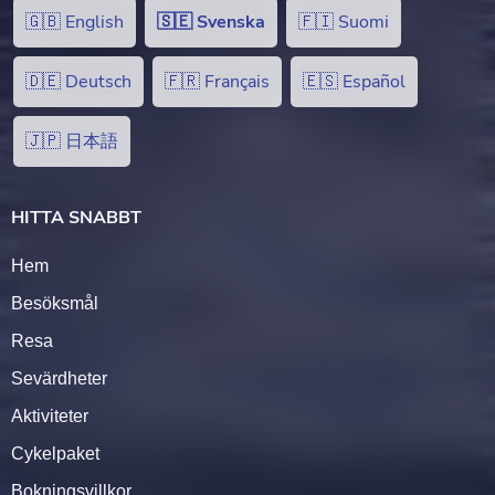
🇬🇧 English
🇸🇪 Svenska
🇫🇮 Suomi
🇩🇪 Deutsch
🇫🇷 Français
🇪🇸 Español
🇯🇵 日本語
HITTA SNABBT
Hem
Besöksmål
Resa
Sevärdheter
Aktiviteter
Cykelpaket
Bokningsvillkor