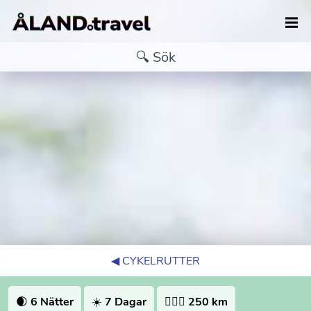
◀︎ CYKELRUTTER
🌒
6 Nätter
☀️
7 Dagar
🚴🏻‍♀️
250 km