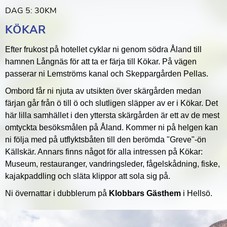
DAG 5: 30KM
KÖKAR
Efter frukost på hotellet cyklar ni genom södra Åland till
hamnen Långnäs för att ta er färja till Kökar. På vägen
passerar ni Lemströms kanal och Skeppargården Pellas.
Ombord får ni njuta av utsikten över skärgården medan
färjan går från ö till ö och slutligen släpper av er i Kökar. Det
här lilla samhället i den yttersta skärgården är ett av de mest
omtyckta besöksmålen på Åland. Kommer ni på helgen kan
ni följa med på utflyktsbåten till den berömda "Greve"-ön
Källskär. Annars finns något för alla intressen på Kökar:
Museum, restauranger, vandringsleder, fågelskådning, fiske,
kajakpaddling och släta klippor att sola sig på.
Ni övernattar i dubblerum på
Klobbars Gästhem
i Hellsö.