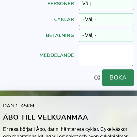
PERSONER
CYKLAR
BETALNING
MEDDELANDE
BOKA
€
0
DAG 1: 45KM
ÅBO TILL VELKUANMAA
Er resa börjar i Åbo, där ni hämtar era cyklar. Cykelväskor
och reparations-kit ingår i ert paket och även cykelhjälmar