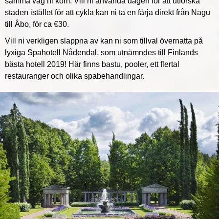
samma väg ni kom. Vill ni använda dagen för att utforska
staden istället för att cykla kan ni ta en färja direkt från Nagu
till Åbo, för ca €30.
Vill ni verkligen slappna av kan ni som tillval övernatta på
lyxiga Spahotell Nådendal, som utnämndes till Finlands
bästa hotell 2019! Här finns bastu, pooler, ett flertal
restauranger och olika spabehandlingar.