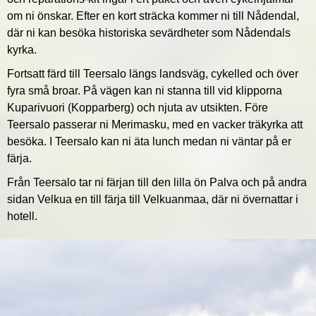
om ni önskar. Efter en kort sträcka kommer ni till Nådendal,
där ni kan besöka historiska sevärdheter som Nådendals
kyrka.
Fortsatt färd till Teersalo längs landsväg, cykelled och över
fyra små broar. På vägen kan ni stanna till vid klipporna
Kuparivuori (Kopparberg) och njuta av utsikten. Före
Teersalo passerar ni Merimasku, med en vacker träkyrka att
besöka. I Teersalo kan ni äta lunch medan ni väntar på er
färja.
Från Teersalo tar ni färjan till den lilla ön Palva och på andra
sidan Velkua en till färja till Velkuanmaa, där ni övernattar i
hotell.