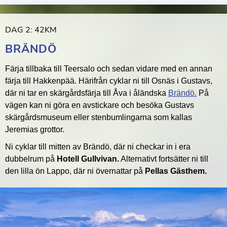
DAG 2: 42KM
BRÄNDÖ
Färja tillbaka till Teersalo och sedan vidare med en annan
färja till Hakkenpää. Härifrån cyklar ni till Osnäs i Gustavs,
där ni tar en skärgårdsfärja till Åva i åländska
Brändö.
På
vägen kan ni göra en avstickare och besöka Gustavs
skärgårdsmuseum eller stenbumlingarna som kallas
Jeremias grottor.
Ni cyklar till mitten av Brändö, där ni checkar in i era
dubbelrum på
Hotell Gullvivan.
Alternativt fortsätter ni till
den lilla ön Lappo, där ni övernattar på
Pellas Gästhem.