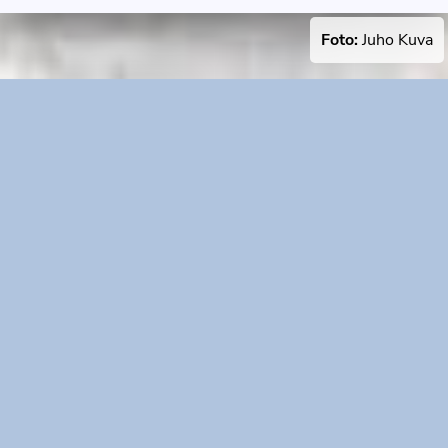
Foto:
Juho Kuva
LANGUAGE
🇬🇧 English
🇸🇪 Svenska
🇫🇮 Suomi