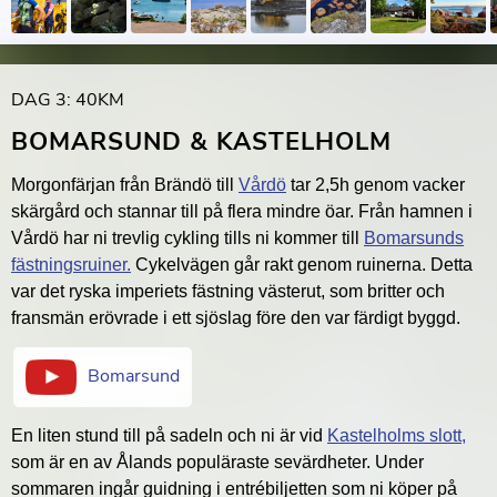
DAG 3: 40KM
BOMARSUND & KASTELHOLM
Morgonfärjan från Brändö till
Vårdö
tar 2,5h genom vacker
skärgård och stannar till på flera mindre öar. Från hamnen i
Vårdö har ni trevlig cykling tills ni kommer till
Bomarsunds
fästningsruiner.
Cykelvägen går rakt genom ruinerna. Detta
var det ryska imperiets fästning västerut, som britter och
fransmän erövrade i ett sjöslag före den var färdigt byggd.
Bomarsund
En liten stund till på sadeln och ni är vid
Kastelholms slott,
som är en av Ålands populäraste sevärdheter. Under
sommaren ingår guidning i entrébiljetten som ni köper på