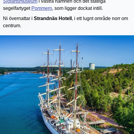
Sjöfartsmuseum
i västra hamnen och det ståtliga
segelfartyget
Pommern
, som ligger dockat intill.
Ni övernattar i
Strandnäs Hotell
, i ett lugnt område norr om
centrum.