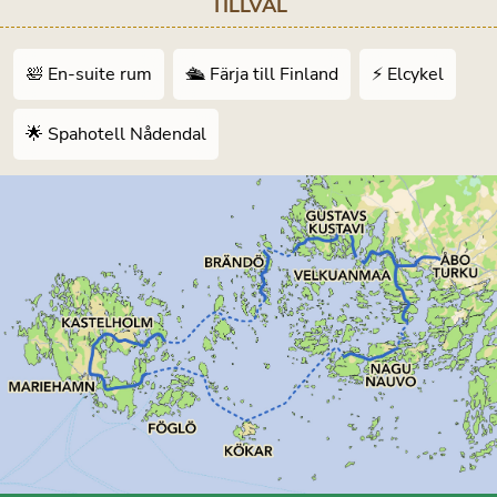
TILLVAL
🛀 En-suite rum
🛳 Färja till Finland
⚡️ Elcykel
🌟 Spahotell Nådendal