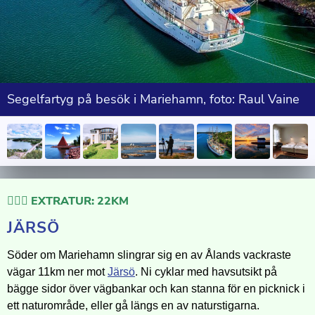
Segelfartyg på besök i Mariehamn, foto: Raul Vaine
🚴🏻‍♀️ EXTRATUR: 22KM
JÄRSÖ
Söder om Mariehamn slingrar sig en av Ålands vackraste
vägar 11km ner mot
Järsö
. Ni cyklar med havsutsikt på
bägge sidor över vägbankar och kan stanna för en picknick i
ett naturområde, eller gå längs en av naturstigarna.