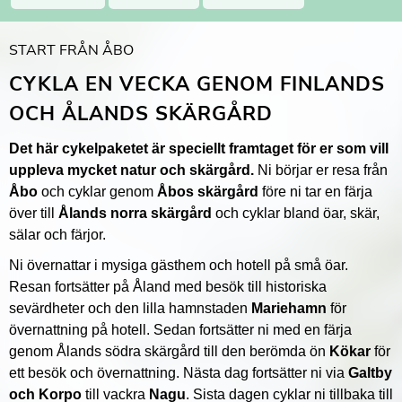
START FRÅN ÅBO
CYKLA EN VECKA GENOM FINLANDS
OCH ÅLANDS SKÄRGÅRD
Det här cykelpaketet är speciellt framtaget för er som vill
uppleva mycket natur och skärgård.
Ni börjar er resa från
Åbo
och cyklar genom
Åbos skärgård
före ni tar en färja
över till
Ålands norra skärgård
och cyklar bland öar, skär,
sälar och färjor.
Ni övernattar i mysiga gästhem och hotell på små öar.
Resan fortsätter på Åland med besök till historiska
sevärdheter och den lilla hamnstaden
Mariehamn
för
övernattning på hotell. Sedan fortsätter ni med en färja
genom Ålands södra skärgård till den berömda ön
Kökar
för
ett besök och övernattning. Nästa dag fortsätter ni via
Galtby
och Korpo
till vackra
Nagu
. Sista dagen cyklar ni tillbaka till