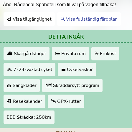
Åbo. Nådendal Spahotell som tillval på vägen tillbaka!
📆 Visa tillgänglighet
🔍 Visa fullständig färdplan
DETTA INGÅR
⛴️ Skärgårdsfärjor
🛏 Privata rum
☕️ Frukost
🚲 7-24-växlad cykel
💼 Cykelväskor
🧺 Sängkläder
🗺 Skräddarsytt program
📆 Resekalender
🛰 GPX-rutter
🚴🏻‍♂️
Sträcka:
250km