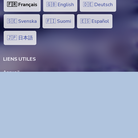
🇫🇷 Français
🇬🇧 English
🇩🇪 Deutsch
🇸🇪 Svenska
🇫🇮 Suomi
🇪🇸 Español
🇯🇵 日本語
LIENS UTILES
Accueil
Islands
Velo
Attractions
Choses à faire
Conditions de réservation