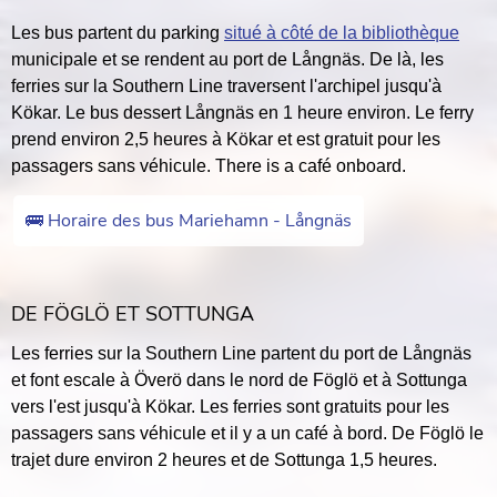
Les bus partent du parking
situé à côté de la bibliothèque
municipale et se rendent au port de Långnäs. De là, les
ferries sur la Southern Line traversent l'archipel jusqu'à
Kökar. Le bus dessert Långnäs en 1 heure environ. Le ferry
prend environ 2,5 heures à Kökar et est gratuit pour les
passagers sans véhicule. There is a café onboard.
🚌 Horaire des bus Mariehamn - Långnäs
DE FÖGLÖ ET SOTTUNGA
Les ferries sur la Southern Line partent du port de Långnäs
et font escale à Överö dans le nord de Föglö et à Sottunga
vers l'est jusqu'à Kökar. Les ferries sont gratuits pour les
passagers sans véhicule et il y a un café à bord. De Föglö le
trajet dure environ 2 heures et de Sottunga 1,5 heures.