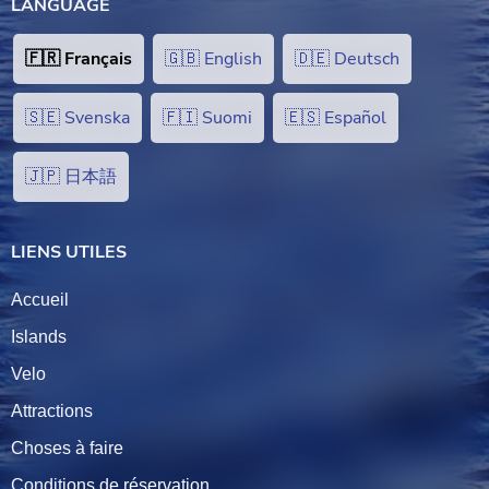
LANGUAGE
🇫🇷 Français
🇬🇧 English
🇩🇪 Deutsch
🇸🇪 Svenska
🇫🇮 Suomi
🇪🇸 Español
🇯🇵 日本語
LIENS UTILES
Accueil
Islands
Velo
Attractions
Choses à faire
Conditions de réservation