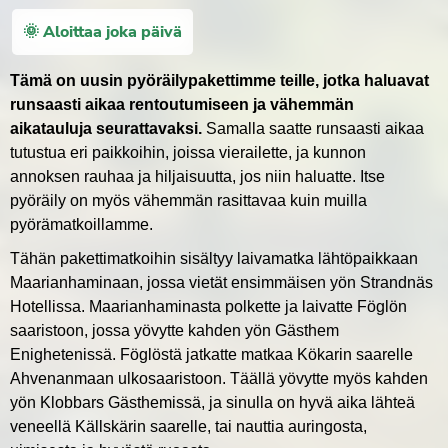
🌞 Aloittaa joka päivä
Tämä on uusin pyöräilypakettimme teille, jotka haluavat
runsaasti aikaa rentoutumiseen ja vähemmän
aikatauluja seurattavaksi.
Samalla saatte runsaasti aikaa
tutustua eri paikkoihin, joissa vierailette, ja kunnon
annoksen rauhaa ja hiljaisuutta, jos niin haluatte. Itse
pyöräily on myös vähemmän rasittavaa kuin muilla
pyörämatkoillamme.
Tähän pakettimatkoihin sisältyy laivamatka lähtöpaikkaan
Maarianhaminaan, jossa vietät ensimmäisen yön Strandnäs
Hotellissa. Maarianhaminasta polkette ja laivatte Föglön
saaristoon, jossa yövytte kahden yön Gästhem
Enighetenissä. Föglöstä jatkatte matkaa Kökarin saarelle
Ahvenanmaan ulkosaaristoon. Täällä yövytte myös kahden
yön Klobbars Gästhemissä, ja sinulla on hyvä aika lähteä
veneellä Källskärin saarelle, tai nauttia auringosta,