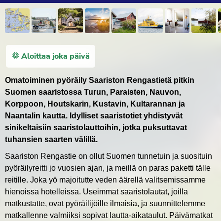
🌞 Aloittaa joka päivä
Omatoiminen pyöräily Saariston Rengastietä pitkin
Suomen saaristossa Turun, Paraisten, Nauvon,
Korppoon, Houtskarin, Kustavin, Kultarannan ja
Naantalin kautta. Idylliset saaristotiet yhdistyvät
sinikeltaisiin saaristolauttoihin, jotka puksuttavat
tuhansien saarten välillä.
Saariston Rengastie on ollut Suomen tunnetuin ja suosituin
pyöräilyreitti jo vuosien ajan, ja meillä on paras paketti tälle
reitille. Joka yö majoitutte veden äärellä valitsemissamme
hienoissa hotelleissa. Useimmat saaristolautat, joilla
matkustatte, ovat pyöräilijöille ilmaisia, ja suunnittelemme
matkallenne valmiiksi sopivat lautta-aikataulut. Päivämatkat