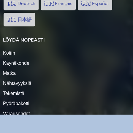
🇩🇪 Deutsch
🇫🇷 Français
🇪🇸 Español
🇯🇵 日本語
LÖYDÄ NOPEASTI
Kotiin
Käyntikohde
Matka
Nähtävyyksiä
Tekemistä
Pyöräpaketti
Varausehdot
YHTEYSTIEDOT