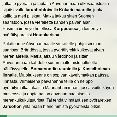
jatkatte pyörällä ja lautalla Ahvenanmaan ulkosaaristossa
sijaitsevalle
tarunhohtoiselle Kökarin saarelle
, jonka
kallioita meri piiskaa. Matka jatkuu sitten Suomen
saaristoon, jossa vierailette kahden päivän ajan.
Ensimmäinen yö hotellissa
Korppoossa
ja toinen yö
pyöräilyparatiisi
Houtskarissa
.
Palattuanne Ahvenanmaalle vierailette pohjoisimman
saariston Brändössä, jossa pyöräilyreitit kulkevat aivan
meren äärellä. Matka jatkuu Vårdöhön ja sitten
Ahvenanmaan kahdelle suurimmalle historialliselle
nähtävyydelle:
Bomarsundin raunioille
ja
Kastelholman
linnalle.
Majoituksenne on sopivan kävelymatkan päässä
linnasta. Viimeisenä päivänänne teillä on helppo
pyöräilymatka takaisin Maarianhaminaan, jossa voitte käydä
museossa ja oppia paljon ahvenanmaalaisesta
merenkulkukulttuurista. Tai tehdä ylimääräisen pyöräretken
Järsöhön
yhtä maan hienoimmista pyöräteistä pitkin.