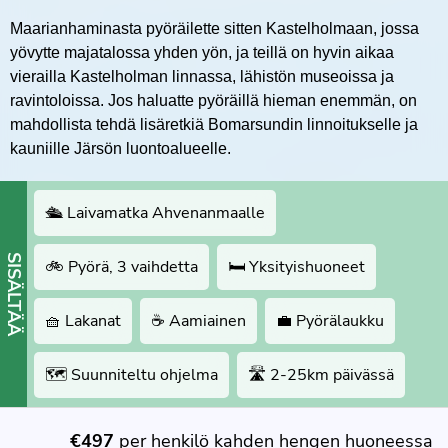
Maarianhaminasta pyöräilette sitten Kastelholmaan, jossa
yövytte majatalossa yhden yön, ja teillä on hyvin aikaa
vierailla Kastelholman linnassa, lähistön museoissa ja
ravintoloissa. Jos haluatte pyöräillä hieman enemmän, on
mahdollista tehdä lisäretkiä Bomarsundin linnoitukselle ja
kauniille Järsön luontoalueelle.
🛳 Laivamatka Ahvenanmaalle
SISÄLTÄÄ
🚲 Pyörä, 3 vaihdetta
🛏 Yksityishuoneet
🧺 Lakanat
☕️ Aamiainen
💼 Pyörälaukku
🗺 Suunniteltu ohjelma
🛣 2-25km päivässä
€497
per henkilö kahden hengen huoneessa