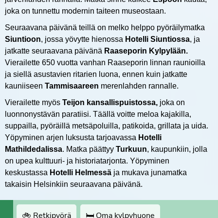
joka on tunnettu modernin taiteen museostaan.
Seuraavana päivänä teillä on melko helppo pyöräilymatka
Siuntioon
, jossa yövytte hienossa
Hotelli Siuntiossa
, ja
jatkatte seuraavana päivänä
Raaseporin Kylpylään.
Vierailette 650 vuotta vanhan Raaseporin linnan raunioilla
ja siellä asustavien ritarien luona, ennen kuin jatkatte
kauniiseen
Tammisaareen
merenlahden rannalle.
Vierailette myös
Teijon kansallispuistossa,
joka on
luonnonystävän paratiisi. Täällä voitte meloa kajakilla,
suppailla, pyöräillä metsäpoluilla, patikoida, grillata ja uida.
Yöpyminen arjen luksusta tarjoavassa
Hotelli
Mathildedalissa
. Matka päättyy
Turkuun
, kaupunkiin, jolla
on upea kulttuuri- ja historiatarjonta. Yöpyminen
keskustassa
Hotelli Helmessä
ja mukava junamatka
takaisin Helsinkiin seuraavana päivänä.
🚲 Retkipyörä
🛏 Oma kylpyhuone