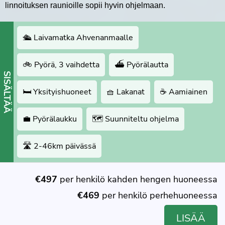
linnoituksen raunioille sopii hyvin ohjelmaan.
🛳 Laivamatka Ahvenanmaalle
🚲 Pyörä, 3 vaihdetta
⛴️ Pyörälautta
SISÄLTÄÄ
🛏 Yksityishuoneet
🧺 Lakanat
☕️ Aamiainen
💼 Pyörälaukku
🗺 Suunniteltu ohjelma
🛣 2-46km päivässä
€497
per henkilö kahden hengen huoneessa
€469
per henkilö perhehuoneessa
LISÄÄ