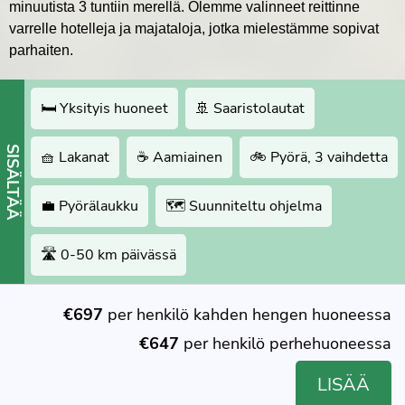
minuutista 3 tuntiin merellä. Olemme valinneet reittinne
varrelle hotelleja ja majataloja, jotka mielestämme sopivat
parhaiten.
🛏 Yksityis huoneet
🚢 Saaristolautat
SISÄLTÄÄ
🧺 Lakanat
☕️ Aamiainen
🚲 Pyörä, 3 vaihdetta
💼 Pyörälaukku
🗺 Suunniteltu ohjelma
🛣 0-50 km päivässä
€697
per henkilö kahden hengen huoneessa
€647
per henkilö perhehuoneessa
LISÄÄ