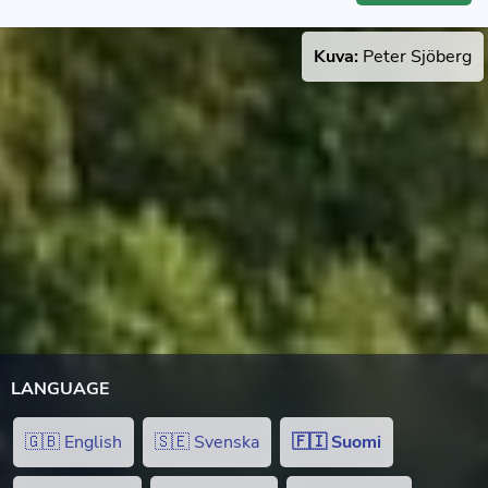
Kuva:
Peter Sjöberg
LANGUAGE
🇬🇧 English
🇸🇪 Svenska
🇫🇮 Suomi