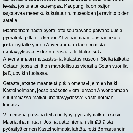
levätä, jos tulette kauempaa. Kaupungilla on paljon
tarjottavaa merenkulkukulttuurin, museoiden ja ravintoloiden
saralla.
Maarianhaminasta pyöräilette seuraavana päivänä uusia
pyöräteitä pitkin Eckeröön Ahvenanmaan länsirannikolle,
josta löydätte yhden Ahvenanmaan tärkeimmistä
nähtävyyksistä: Eckerön Posti- ja tullitalon sekä
Ahvenanmaan metsästys- ja kalastusmuseon. Sieltä jatkatte
Getaan, jossa teillä on mahdollisuus vierailla Getan vuorilla
ja Djupvikin luolassa.
Getasta jatkatte maanteitä pitkin omenaviljelmien halki
Kastelholmaan, jossa pääsette vierailemaan Ahvenanmaan
suurimmassa matkailunähtävyydessä: Kastelholman
linnassa.
Viimeisenä päivänä teillä on lyhyt pyöräilymatka takaisin
Maarianhaminaan. Jos haluatte hieman ylimääräistä
pyöräilyä ennen Kastelholmasta lähtöä, retki Bomarsundin