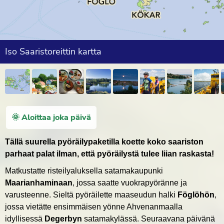
Iso Saaristoreittin kartta
🌞 Aloittaa joka päivä
Tällä suurella pyöräilypaketilla koette koko saariston
parhaat palat ilman, että pyöräilystä tulee liian raskasta!
Matkustatte risteilyaluksella satamakaupunki
Maarianhaminaan
, jossa saatte vuokrapyöränne ja
varusteenne. Sieltä pyöräilette maaseudun halki
Föglöhön
,
jossa vietätte ensimmäisen yönne Ahvenanmaalla
idyllisessä
Degerbyn
satamakylässä. Seuraavana päivänä