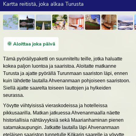
Kartta reitistä, joka alkaa Turusta
🌞 Aloittaa joka päivä
Tämä pyöräilypaketti on suunniteltu teille, jotka haluatte
kokea paljon luontoa ja saaristoa. Aloitatte matkanne
Turusta ja ajatte pyörällä Turunmaan saariston läpi, ennen
kuin lähdette lautalla Ahvenanmaan pohjoiseen saaristoon.
Siellä ajatte saarelta toiseen lauttojen ja hylkeiden
seurassa.
Yövytte viihtyisissä vieraskodeissa ja hotelleissa
pikkusaarilla. Matkan jatkuessa Ahvenanmaalla näette
historiallisia nähtävyyksiä sekä Maarianhaminan pienen
satamakaupungin. Jatkatte lautalla läpi Ahvenanmaan
eteläisen saariston tunnetulle Kökarin saarelle ja yövytte