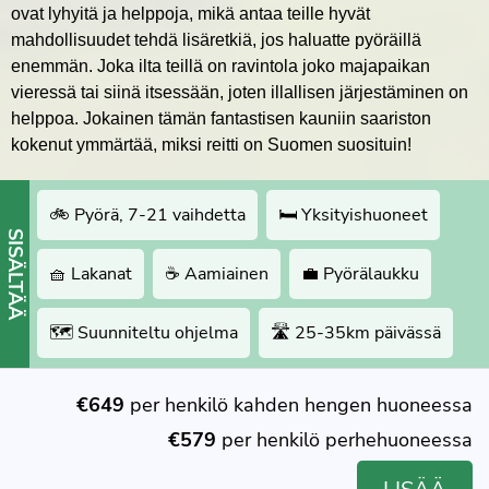
ovat lyhyitä ja helppoja, mikä antaa teille hyvät
mahdollisuudet tehdä lisäretkiä, jos haluatte pyöräillä
enemmän. Joka ilta teillä on ravintola joko majapaikan
vieressä tai siinä itsessään, joten illallisen järjestäminen on
helppoa. Jokainen tämän fantastisen kauniin saariston
kokenut ymmärtää, miksi reitti on Suomen suosituin!
🚲 Pyörä, 7-21 vaihdetta
🛏 Yksityishuoneet
SISÄLTÄÄ
🧺 Lakanat
☕️ Aamiainen
💼 Pyörälaukku
🗺 Suunniteltu ohjelma
🛣 25-35km päivässä
€649
per henkilö kahden hengen huoneessa
€579
per henkilö perhehuoneessa