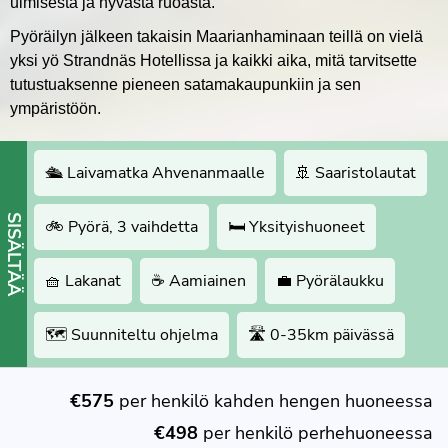
uimisesta ja hyvästä ruoasta.
Pyöräilyn jälkeen takaisin Maarianhaminaan teillä on vielä
yksi yö Strandnäs Hotellissa ja kaikki aika, mitä tarvitsette
tutustuaksenne pieneen satamakaupunkiin ja sen
ympäristöön.
🛳 Laivamatka Ahvenanmaalle
🚢 Saaristolautat
SISÄLTÄÄ
🚲 Pyörä, 3 vaihdetta
🛏 Yksityishuoneet
🧺 Lakanat
☕️ Aamiainen
💼 Pyörälaukku
🗺 Suunniteltu ohjelma
🛣 0-35km päivässä
€575
per henkilö kahden hengen huoneessa
€498
per henkilö perhehuoneessa