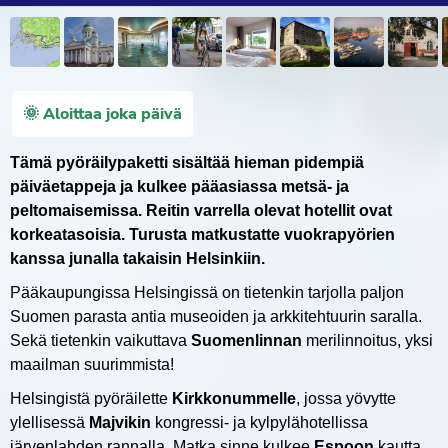
🌞 Aloittaa joka päivä
Tämä pyöräilypaketti sisältää hieman pidempiä
päiväetappeja ja kulkee pääasiassa metsä- ja
peltomaisemissa. Reitin varrella olevat hotellit ovat
korkeatasoisia. Turusta matkustatte vuokrapyörien
kanssa junalla takaisin Helsinkiin.
Pääkaupungissa Helsingissä on tietenkin tarjolla paljon
Suomen parasta antia museoiden ja arkkitehtuurin saralla.
Sekä tietenkin vaikuttava
Suomenlinnan
merilinnoitus, yksi
maailman suurimmista!
Helsingistä pyöräilette
Kirkkonummelle
, jossa yövytte
ylellisessä
Majvikin
kongressi- ja kylpylähotellissa
järvenlahden rannalla. Matka sinne kulkee
Espoon
kautta,