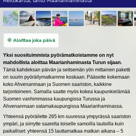
Reittikartta, lähtö Maarianhaminasta
🌞 Aloittaa joka päivä
Yksi suosituimmista pyörämatkoistamme on nyt
mahdollista aloittaa Maarianhaminasta Turun sijaan.
Tämä kahdeksan päivän ja seitsemän yön mittainen paketti
on suurin pyöräilymatkamme koskaan. Pääsette kokemaan
koko Ahvenanmaan ja Suomen saariston, kaikkine
tarjontoineen. Samalla saatte myös kokea kaupunkielämää
Suomen vanhimmassa kaupungissa Turussa ja
Ahvenanmaan satamakaupungissa Maarianhaminassa.
Yhteensä pyöräilette 265 km suuressa ympyrässä saariston
ympäri, ja siirrytte saarelta toiselle samoilla lautoilla kuin
paikalliset: yhteensä 15 lauttamatkaa matkan aikana – 5