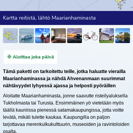
Kartta reitistä, lähtö Maarianhaminasta
🌞 Aloittaa joka päivä
Tämä paketti on tarkoitettu teille, jotka haluatte vierailla
Maarianhaminassa ja nähdä Ahvenanmaan suurimmat
nähtävyydet lyhyessä ajassa ja helposti pyöräillen
Aloitatte Maarianhaminasta, jonne saavutte risteilyaluksella
Tukholmasta tai Turusta. Ensimmäinen yö vietetään myös
täällä kauniissa pienessä satamakaupungissa, jotta voitte
levätä, mikäli tulette kaukaa. Kaupungilla on paljon
tarjottavaa merenkulkukulttuurin, museoiden ja ravintoloiden
osalta.