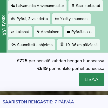
🛳 Laivamatka Ahvenanmaalle
🚢 Saaristolautat
SISÄLTÄÄ
🚲 Pyörä, 3 vaihdetta
🛏 Yksityishuoneet
🧺 Lakanat
☕️ Aamiainen
💼 Pyörälaukku
🗺 Suunniteltu ohjelma
🛣 10-36km päivässä
€725
per henkilö kahden hengen huoneessa
€649
per henkilö perhehuoneessa
LISÄÄ
SAARISTON RENGASTIE:
7 PÄIVÄÄ