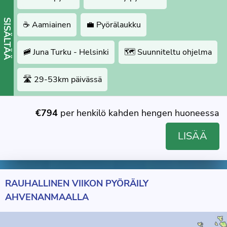
SISÄLTÄÄ
☕️ Aamiainen
💼 Pyörälaukku
🚞 Juna Turku - Helsinki
🗺 Suunniteltu ohjelma
🛣 29-53km päivässä
€794
per henkilö kahden hengen huoneessa
LISÄÄ
RAUHALLINEN VIIKON PYÖRÄILY
AHVENANMAALLA