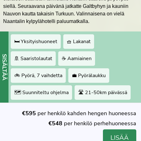
siellä. Seuraavana päivänä jatkatte Galtbyhyn ja kauniin
Nauvon kautta takaisin Turkuun. Valinnaisena on vielä
Naantalin kylpylähotelli paluumatkalla.
🛏 Yksityishuoneet
🧺 Lakanat
SISÄLTÄÄ
🚢 Saaristolautat
☕️ Aamiainen
🚲 Pyörä, 7 vaihdetta
💼 Pyörälaukku
🗺 Suunniteltu ohjelma
🛣 21-50km päivässä
€595
per henkilö kahden hengen huoneessa
€548
per henkilö perhehuoneessa
LISÄÄ