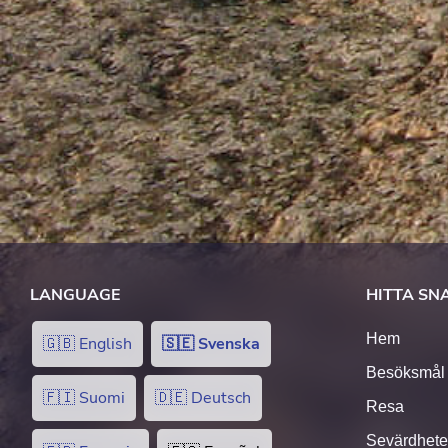
LANGUAGE
HITTA SN
Hem
🇬🇧 English
🇸🇪 Svenska
Besöksmål
🇫🇮 Suomi
🇩🇪 Deutsch
Resa
Sevärdhete