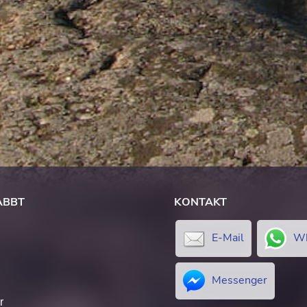
ABBT
KONTAKT
E-Mail
Wh
Messenger
r