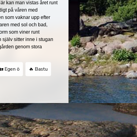
r kan man vistas året runt
idigt på våren med
en som vaknar upp efter
aren med sol och bad,
orm som viner runt
jälv sitter inne i stugan
rgården genom stora
🏡 Egen ö
🔥 Bastu