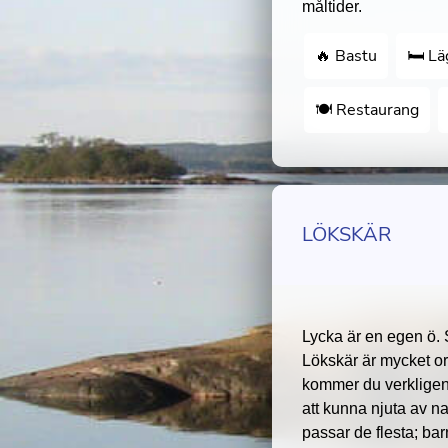
måltider.
🔥 Bastu
🛏 Lä
🍽 Restaurang
LÖKSKÄR
Lycka är en egen ö.
Lökskär är mycket or
kommer du verkligen a
att kunna njuta av n
passar de flesta; barn