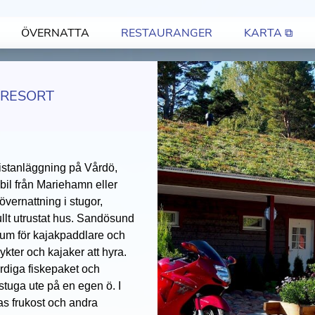
ÖVERNATTA
RESTAURANGER
KARTA ⧉
RESORT
istanläggning på Vårdö,
il från Mariehamn eller
vernattning i stugor,
fullt utrustat hus. Sandösund
rum för kajakpaddlare och
ykter och kajaker att hyra.
rdiga fiskepaket och
stuga ute på en egen ö. I
as frukost och andra