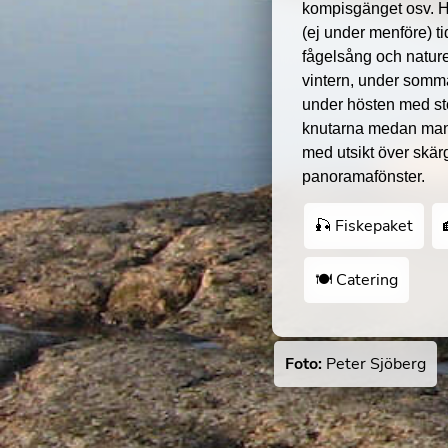
kompisgänget osv. Hä
(ej under menföre) t
fågelsång och natur
vintern, under somm
under hösten med st
knutarna medan man s
med utsikt över skä
panoramafönster.
🎣 Fiskepaket
🍽 Catering
Foto:
Peter Sjöberg