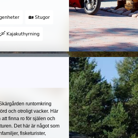
genheter
🏡 Stugor
🛶 Kajakuthyrning
 Skärgården runtomkring
örd och otroligt vacker. Här
tt finna ro för själen och
aturen. Det här är något som
familjer, fisketurister,