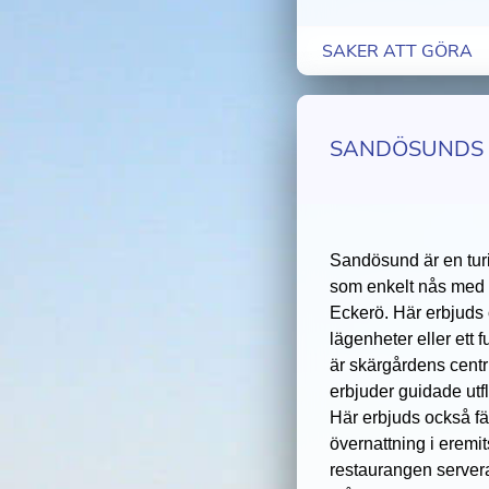
SAKER ATT GÖRA
SANDÖSUNDS 
Sandösund är en tur
som enkelt nås med b
Eckerö. Här erbjuds ö
lägenheter eller ett 
är skärgårdens cent
erbjuder guidade utfl
Här erbjuds också fä
övernattning i eremit
restaurangen server