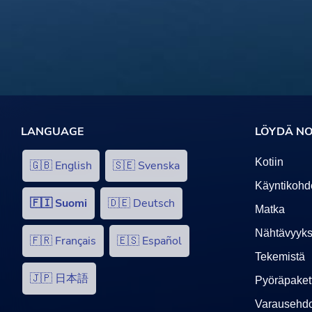
LANGUAGE
LÖYDÄ NO
Kotiin
🇬🇧 English
🇸🇪 Svenska
Käyntikohd
🇫🇮 Suomi
🇩🇪 Deutsch
Matka
Nähtävyyks
🇫🇷 Français
🇪🇸 Español
Tekemistä
🇯🇵 日本語
Pyöräpakett
Varausehdo