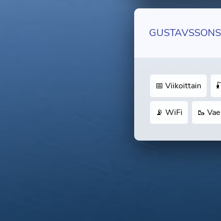
GUSTAVSSONS
📅 Viikoittain

📡 WiFi
🥾 Vae