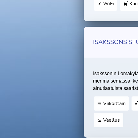
📡 WiFi
🛒 Ka
ISAKSSONS S
Isakssonin Lomakylä 
merimaisemassa, k
ainutlaatuista saaris
📅 Viikoittain

🥾 Vaellus