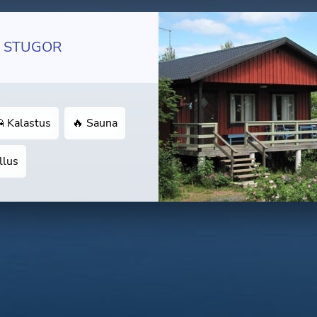
 STUGOR
 Kalastus
🔥 Sauna
llus