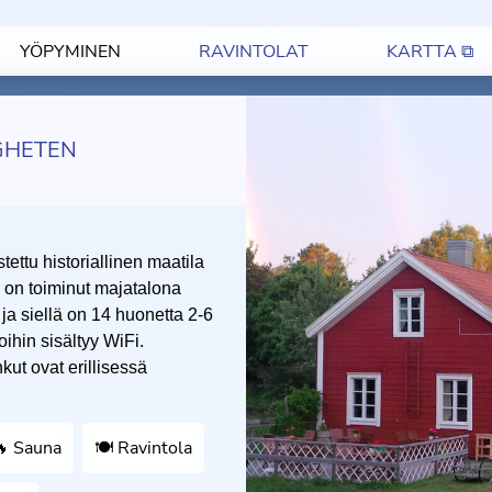
YÖPYMINEN
RAVINTOLAT
KARTTA ⧉
GHETEN
ettu historiallinen maatila
 on toiminut majatalona
 ja siellä on 14 huonetta 2-6
ihin sisältyy WiFi.
kut ovat erillisessä
 Sauna
🍽 Ravintola