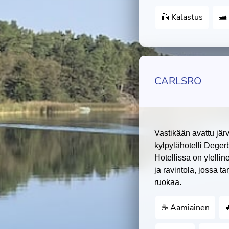
🎣 Kalastus
🛥
CARLSRO
Vastikään avattu järv
kylpylähotelli Dege
Hotellissa on ylelli
ja ravintola, jossa ta
ruokaa.
☕️ Aamiainen
