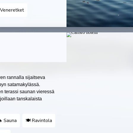
 Veneretket
en rannalla sijaitseva
rbyn satamakylässä.
nen terassi saunan vieressä
rjoillaan tanskalaista
 Sauna
🍽 Ravintola