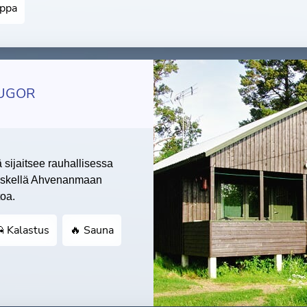
uppa
TUGOR
sijaitsee rauhallisessa
eskellä Ahvenanmaan
toa.
 Kalastus
🔥 Sauna