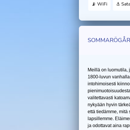
📡 WiFi
⚓️ Sat
SOMMARÖGÅ
Meillä on luomutila, 
1800-luvun vanhalla
intohimoisesti kiinno
pienimuotoisuudesta 
valitettavasti kato
nykyään hyvin tärkeää
että tiedämme, mit
lapsillemme. Eläime
ja odottavat aina rap