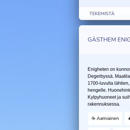
TEKEMISTÄ
GÄSTHEM ENI
Enigheten on kunnost
Degerbyssä. Maatila
1700-luvulta lähtien,
hengelle. Huonehinto
Kylpyhuoneet ja suih
rakennuksessa.
☕️ Aamiainen
