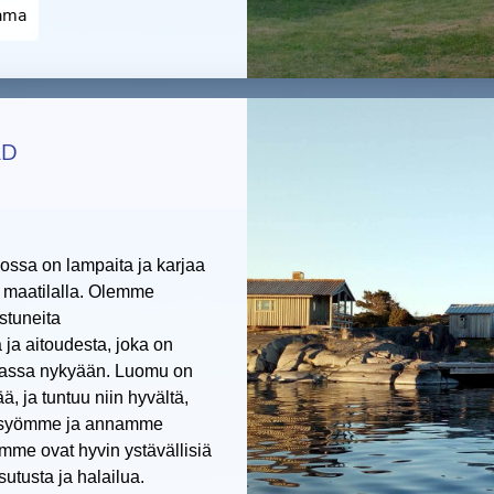
ama
RD
jossa on lampaita ja karjaa
 maatilalla. Olemme
stuneita
ja aitoudesta, joka on
amassa nykyään. Luomu on
, ja tuntuu niin hyvältä,
ä syömme ja annamme
mme ovat hyvin ystävällisiä
sutusta ja halailua.