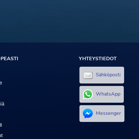
PEASTI
YHTEYSTIEDOT
Sähköposti
e
WhatsApp
iä
Messenger
i
t