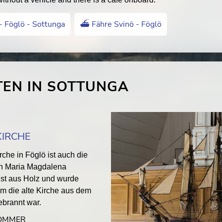
- Föglö - Sottunga
⛴️ Fähre Svinö - Föglö
TEN IN SOTTUNGA
KIRCHE
che in Föglö ist auch die
en Maria Magdalena
ist aus Holz und wurde
m die alte Kirche aus dem
ebrannt war.
SOMMER