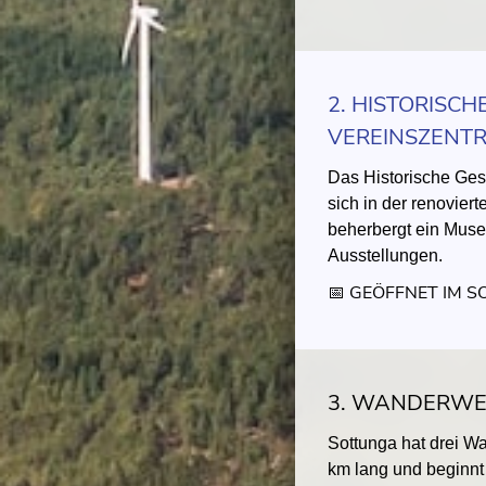
2. HISTORISCH
VEREINSZENT
Das Historische Ges
sich in der renovier
beherbergt ein Muse
Ausstellungen.
📅 GEÖFFNET IM 
3. WANDERW
Sottunga hat drei Wa
km lang und beginnt