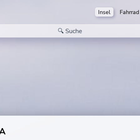
Insel
Fahrrad
A