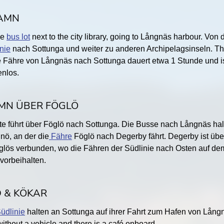
AMN
he
bus lot
next to the city library, going to Långnäs harbour. Von d
nie
nach Sottunga und weiter zu anderen Archipelagsinseln. Th
e Fähre von Långnäs nach Sottunga dauert etwa 1 Stunde und is
nlos.
MN ÜBER FÖGLÖ
ute führt über Föglö nach Sottunga. Die Busse nach Långnäs hal
nö, an der die
Fähre
Föglö nach Degerby fährt. Degerby ist über
lös verbunden, wo die Fähren der Südlinie nach Osten auf d
vorbeihalten.
 & KÖKAR
üdlinie
halten an Sottunga auf ihrer Fahrt zum Hafen von Långn
without a vehicle and there is a café onboard.