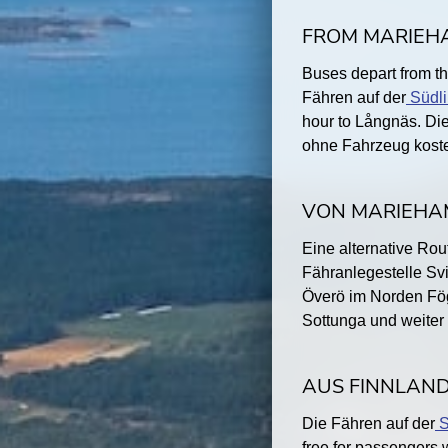
FROM MARIEH
Buses depart from t
Fähren auf der
Südli
hour to Långnäs. Di
ohne Fahrzeug koste
VON MARIEHA
Eine alternative Ro
Fähranlegestelle Svi
Överö im Norden Fög
Sottunga und weiter 
AUS FINNLAND
Die Fähren auf der
S
free for passengers 