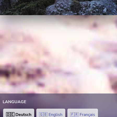
LANGUAGE
🇩🇪 Deutsch
🇬🇧 English
🇫🇷 Français